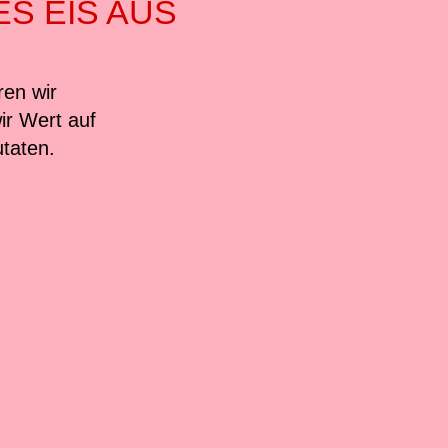
S EIS AUS
ren wir
ir Wert auf
utaten.